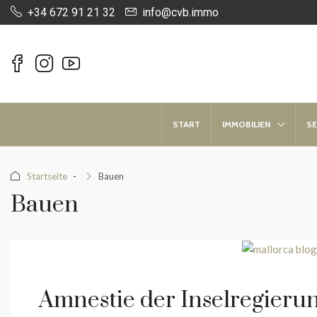
+34 672 91 21 32
info@cvb.immo
START
IMMOBILIEN
SE
Startseite
Bauen
Bauen
Amnestie der Inselregieru