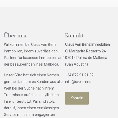
Über uns
Kontakt
Willkommen bei Claus von Benz
Claus von Benz Immobilien
Immobilien, Ihrem zuverlässigen
C| Margarita Retuerto 24
Partner für luxuriöse Immobilien auf
07015 Palma de Mallorca
der bezaubernden Insel Mallorca.
(San Agustín)
Unser Büro hat sich einen Namen
+34 672 91 21 32
gemacht, indem es Kunden aus aller
info@cvb.immo
Welt bei der Suche nach ihrem
Traumhaus auf dieser idyllischen
Kontakt
Insel unterstützt. Wir sind stolz
darauf, Ihnen einen erstklassigen
Service mit einem engagierten