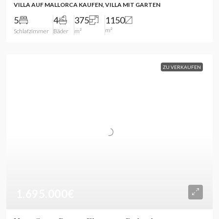
VILLA AUF MALLORCA KAUFEN, VILLA MIT GARTEN
5
4
375
1150
m²
Schlafzimmer
Bäder
m²
ZU VERKAUFEN
1.695.000€