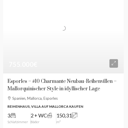
755.000€
Esporles – #10 Charmante Neubau-Reihenvillen –
Mallorquinischer Style in idyllischer Lage
Spanien, Mallorca, Esporles
REIHENHAUS, VILLA AUF MALLORCA KAUFEN
3
2 + WC
150,31
Schlafzimmer
Bäder
m²