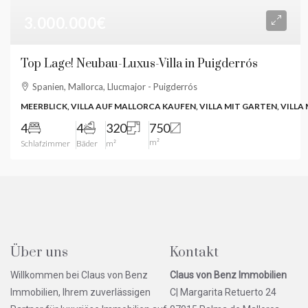
3.000.000€
Top Lage! Neubau-Luxus-Villa in Puigderrós
Spanien, Mallorca, Llucmajor - Puigderrós
MEERBLICK, VILLA AUF MALLORCA KAUFEN, VILLA MIT GARTEN, VILLA
4
4
320
750
m²
Schlafzimmer
Bäder
m²
Über uns
Kontakt
Willkommen bei Claus von Benz
Claus von Benz Immobilien
Immobilien, Ihrem zuverlässigen
C| Margarita Retuerto 24