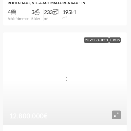
REIHENHAUS, VILLA AUF MALLORCA KAUFEN
4
3
233
195
m²
Schlafzimmer
Bäder
m²
ZU VERKAUFEN
LUXUS
12.800.000€