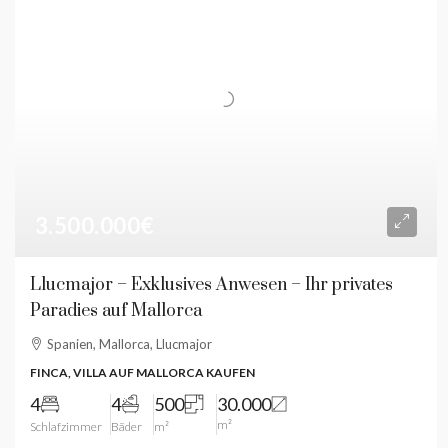
3.500.000€
Llucmajor – Exklusives Anwesen – Ihr privates
Paradies auf Mallorca
Spanien, Mallorca, Llucmajor
FINCA, VILLA AUF MALLORCA KAUFEN
4
4
500
30.000
m²
Schlafzimmer
Bäder
m²