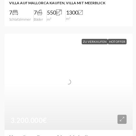
VILLA AUF MALLORCA KAUFEN, VILLA MIT MEERBLICK
7
7
550
1300
m²
Schlafzimmer
Bäder
m²
ZU VERKAUFEN
HOT OFFER
3.200.000€