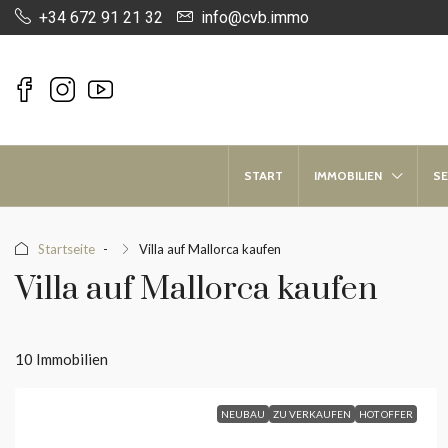
+34 672 91 21 32
info@cvb.immo
START
IMMOBILIEN
SE
Startseite
Villa auf Mallorca kaufen
Villa auf Mallorca kaufen
10 Immobilien
NEUBAU
ZU VERKAUFEN
HOT OFFER