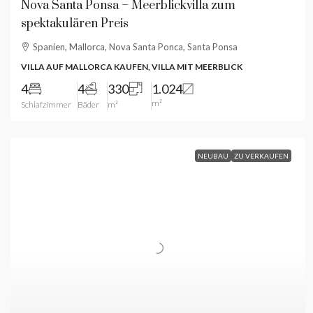
Nova Santa Ponsa – Meerblickvilla zum
spektakulären Preis
Spanien, Mallorca, Nova Santa Ponca, Santa Ponsa
VILLA AUF MALLORCA KAUFEN, VILLA MIT MEERBLICK
4
4
330
1.024
m²
Schlafzimmer
Bäder
m²
NEUBAU
ZU VERKAUFEN