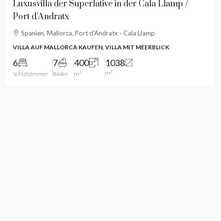
Luxusvilla der Superlative in der Cala Llamp /
Port d’Andratx
Spanien, Mallorca, Port d'Andratx - Cala Llamp
VILLA AUF MALLORCA KAUFEN, VILLA MIT MEERBLICK
6
7
400
1038
m²
Schlafzimmer
Bäder
m²