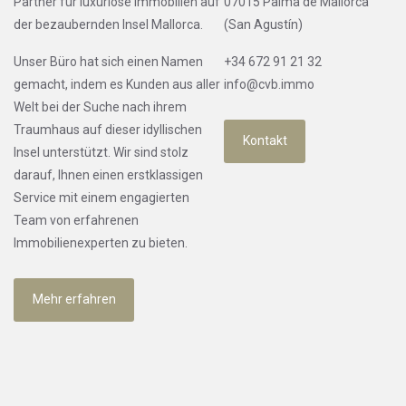
Partner für luxuriöse Immobilien auf
07015 Palma de Mallorca
der bezaubernden Insel Mallorca.
(San Agustín)
Unser Büro hat sich einen Namen
+34 672 91 21 32
gemacht, indem es Kunden aus aller
info@cvb.immo
Welt bei der Suche nach ihrem
Traumhaus auf dieser idyllischen
Kontakt
Insel unterstützt. Wir sind stolz
darauf, Ihnen einen erstklassigen
Service mit einem engagierten
Team von erfahrenen
Immobilienexperten zu bieten.
Mehr erfahren