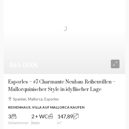
865.000€
Esporles – #7 Charmante Neubau-Reihenvillen –
Mallorquinischer Style in idyllischer Lage
Spanien, Mallorca, Esporles
REIHENHAUS, VILLA AUF MALLORCA KAUFEN
3
2 + WC
147,89
Schlafzimmer
Bäder
m²