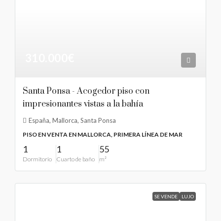
310.000€
Santa Ponsa - Acogedor piso con
impresionantes vistas a la bahía
España, Mallorca, Santa Ponsa
PISO EN VENTA EN MALLORCA, PRIMERA LÍNEA DE MAR
1
1
55
Dormitorio
Cuarto de baño
m²
SE VENDE
LUJO