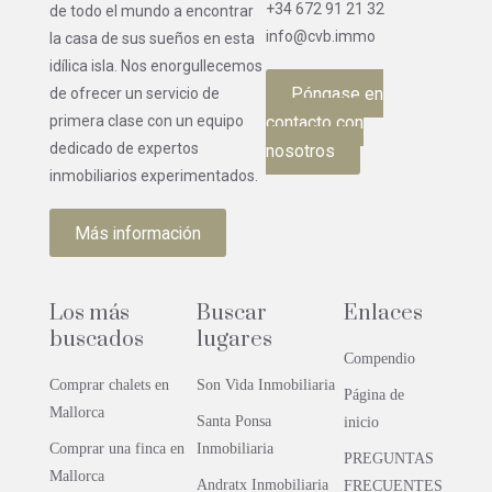
+34 672 91 21 32
de todo el mundo a encontrar
info@cvb.immo
la casa de sus sueños en esta
idílica isla. Nos enorgullecemos
Póngase en
de ofrecer un servicio de
contacto con
primera clase con un equipo
dedicado de expertos
nosotros
inmobiliarios experimentados.
Más información
Los más
Buscar
Enlaces
buscados
lugares
Compendio
Comprar chalets en
Son Vida Inmobiliaria
Página de
Mallorca
Santa Ponsa
inicio
Comprar una finca en
Inmobiliaria
PREGUNTAS
Mallorca
Andratx Inmobiliaria
FRECUENTES