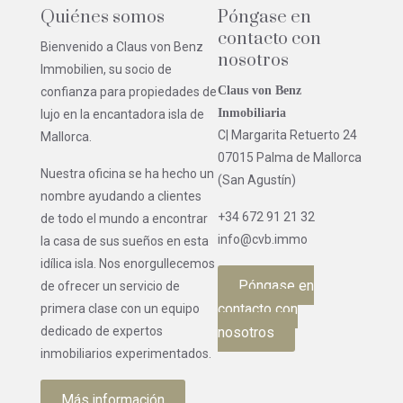
Quiénes somos
Póngase en
contacto con
Bienvenido a Claus von Benz
nosotros
Immobilien, su socio de
Claus von Benz
confianza para propiedades de
Inmobiliaria
lujo en la encantadora isla de
C| Margarita Retuerto 24
Mallorca.
07015 Palma de Mallorca
Nuestra oficina se ha hecho un
(San Agustín)
nombre ayudando a clientes
+34 672 91 21 32
de todo el mundo a encontrar
info@cvb.immo
la casa de sus sueños en esta
idílica isla. Nos enorgullecemos
Póngase en
de ofrecer un servicio de
contacto con
primera clase con un equipo
dedicado de expertos
nosotros
inmobiliarios experimentados.
Más información