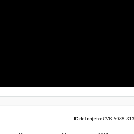
ID del objeto:
CVB-5038-31