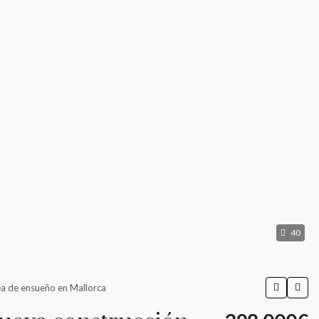
40
ea de ensueño en Mallorca