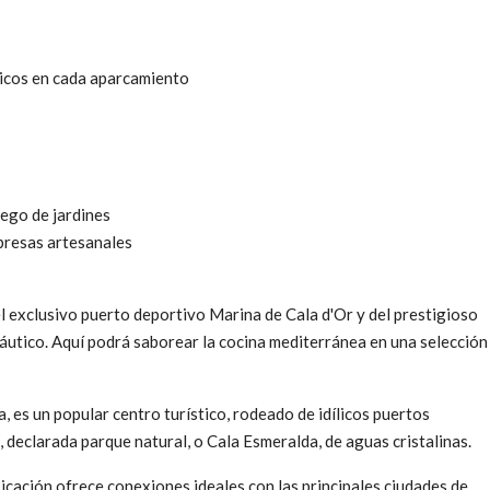
ricos en cada aparcamiento
iego de jardines
mpresas artesanales
l exclusivo puerto deportivo Marina de Cala d'Or y del prestigioso
náutico. Aquí podrá saborear la cocina mediterránea en una selección
a, es un popular centro turístico, rodeado de idílicos puertos
eclarada parque natural, o Cala Esmeralda, de aguas cristalinas.
icación ofrece conexiones ideales con las principales ciudades de