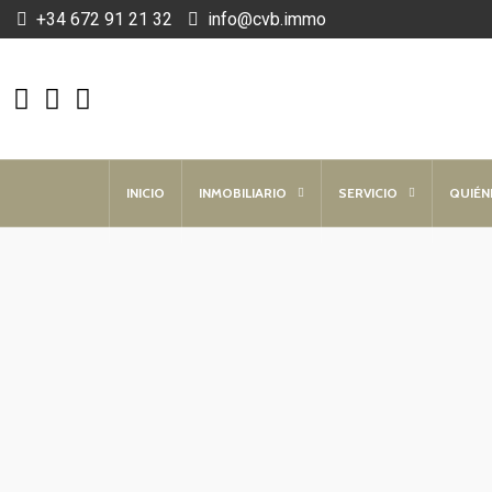
+34 672 91 21 32
info@cvb.immo
INICIO
INMOBILIARIO
SERVICIO
QUIÉN