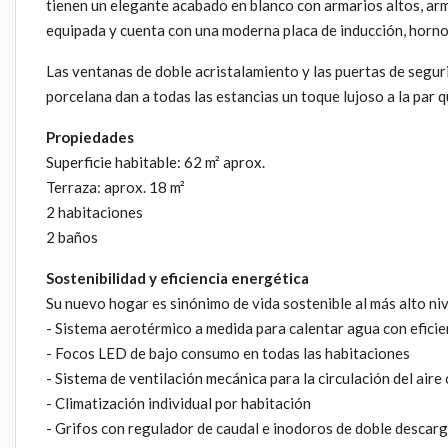
tienen un elegante acabado en blanco con armarios altos, arm
equipada y cuenta con una moderna placa de inducción, horno
Las ventanas de doble acristalamiento y las puertas de seguri
porcelana dan a todas las estancias un toque lujoso a la par
Propiedades
Superficie habitable: 62 m² aprox.
Terraza: aprox. 18 m²
2 habitaciones
2 baños
Sostenibilidad y eficiencia energética
Su nuevo hogar es sinónimo de vida sostenible al más alto niv
- Sistema aerotérmico a medida para calentar agua con eficie
- Focos LED de bajo consumo en todas las habitaciones
- Sistema de ventilación mecánica para la circulación del aire
- Climatización individual por habitación
- Grifos con regulador de caudal e inodoros de doble descar