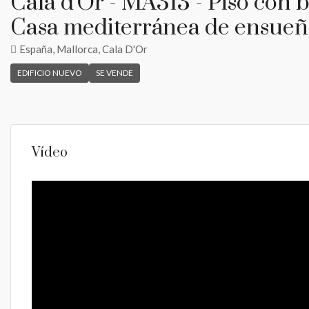
Cala d'Or - MA313 - Piso con 
Casa mediterránea de ensueñ
España, Mallorca, Cala D'Or
EDIFICIO NUEVO
SE VENDE
Vídeo