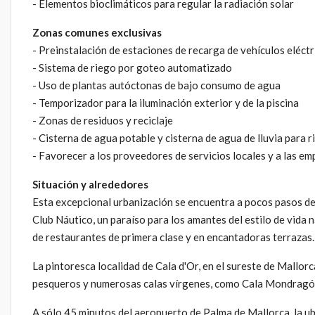
- Elementos bioclimáticos para regular la radiación solar
Zonas comunes exclusivas
- Preinstalación de estaciones de recarga de vehículos eléct
- Sistema de riego por goteo automatizado
- Uso de plantas autóctonas de bajo consumo de agua
- Temporizador para la iluminación exterior y de la piscina
- Zonas de residuos y reciclaje
- Cisterna de agua potable y cisterna de agua de lluvia para r
- Favorecer a los proveedores de servicios locales y a las e
Situación y alrededores
Esta excepcional urbanización se encuentra a pocos pasos de
Club Náutico, un paraíso para los amantes del estilo de vida 
de restaurantes de primera clase y en encantadoras terrazas.
La pintoresca localidad de Cala d'Or, en el sureste de Mallorc
pesqueros y numerosas calas vírgenes, como Cala Mondragó, d
A sólo 45 minutos del aeropuerto de Palma de Mallorca, la ub