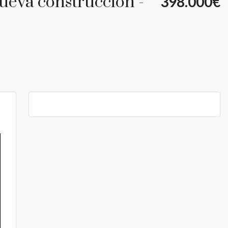
nueva construcción -
398.000€