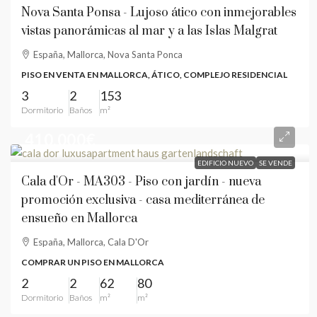
Nova Santa Ponsa - Lujoso ático con inmejorables
vistas panorámicas al mar y a las Islas Malgrat
España, Mallorca, Nova Santa Ponca
PISO EN VENTA EN MALLORCA, ÁTICO, COMPLEJO RESIDENCIAL
3
2
153
Dormitorio
Baños
m²
410.000€
EDIFICIO NUEVO
SE VENDE
Cala d'Or - MA303 - Piso con jardín - nueva
promoción exclusiva - casa mediterránea de
ensueño en Mallorca
España, Mallorca, Cala D'Or
COMPRAR UN PISO EN MALLORCA
2
2
62
80
Dormitorio
Baños
m²
m²