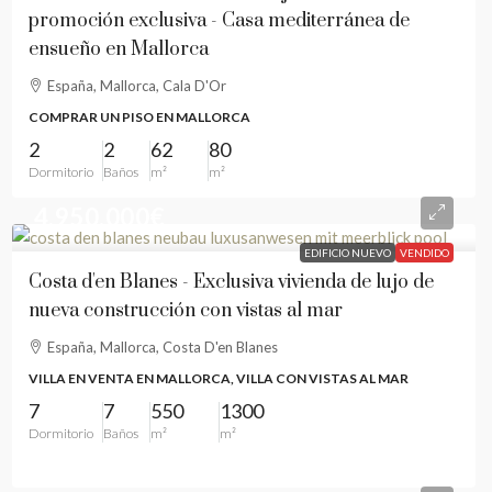
promoción exclusiva - Casa mediterránea de
ensueño en Mallorca
España, Mallorca, Cala D'Or
COMPRAR UN PISO EN MALLORCA
2
2
62
80
Dormitorio
Baños
m²
m²
4.950.000€
EDIFICIO NUEVO
VENDIDO
Costa d'en Blanes - Exclusiva vivienda de lujo de
nueva construcción con vistas al mar
España, Mallorca, Costa D'en Blanes
VILLA EN VENTA EN MALLORCA, VILLA CON VISTAS AL MAR
7
7
550
1300
Dormitorio
Baños
m²
m²