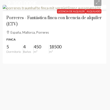
2.300.000€
LICENCIA DE ALQUILER
ALQUILADO
Porreres - Fantástica finca con licencia de alquiler
(ETV)
España, Mallorca, Porreres
FINCA
5
4
450
18500
Dormitorio
Baños
m²
m²