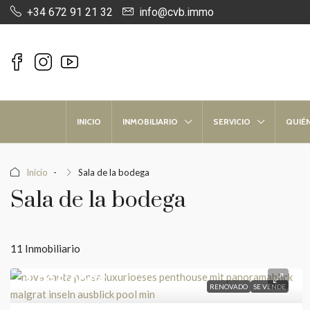
+34 672 91 21 32
info@cvb.immo
INICIO
INMOBILIARIO
SERVICIO
QUIÉ
Inicio
Sala de la bodega
Sala de la bodega
11 Inmobiliario
1.995.000€
RENOVADO
SE VENDE