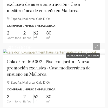
exclusivo de nueva construcción - Casa
mediterránea de ensueño en Mallorca
España, Mallorca, Cala D'Or
COMPRAR UN PISO EN MALLORCA
2
2
62
80
Dormitorio
Baños
m²
m²
410.000€
EDIFICIO NUEVO
SE VENDE
Cala d'Or - MA302 - Piso con jardín - Nueva
promoción exclusiva - Casa mediterránea de
ensueño en Mallorca
España, Mallorca, Cala D'Or
COMPRAR UN PISO EN MALLORCA
2
2
62
80
Dormitorio
Baños
m²
m²