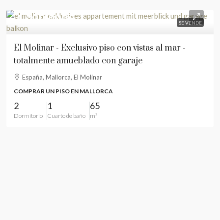
1.099.000€
SE VENDE
El Molinar - Exclusivo piso con vistas al mar -
totalmente amueblado con garaje
España, Mallorca, El Molinar
COMPRAR UN PISO EN MALLORCA
2
1
65
Dormitorio
Cuarto de baño
m²