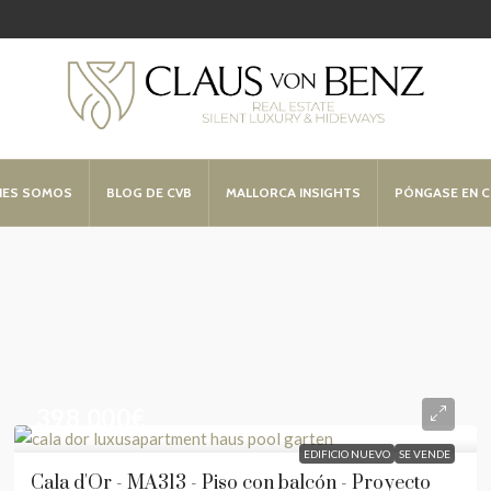
NES SOMOS
BLOG DE CVB
MALLORCA INSIGHTS
PÓNGASE EN 
398.000€
EDIFICIO NUEVO
SE VENDE
Cala d'Or - MA313 - Piso con balcón - Proyecto