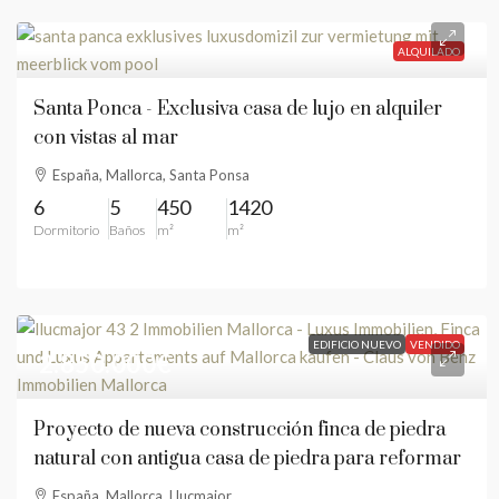
ALQUILADO
Santa Ponca - Exclusiva casa de lujo en alquiler
con vistas al mar
España, Mallorca, Santa Ponsa
6
5
450
1420
Dormitorio
Baños
m²
m²
EDIFICIO NUEVO
VENDIDO
2.850.000€
Proyecto de nueva construcción finca de piedra
natural con antigua casa de piedra para reformar
España, Mallorca, Llucmajor