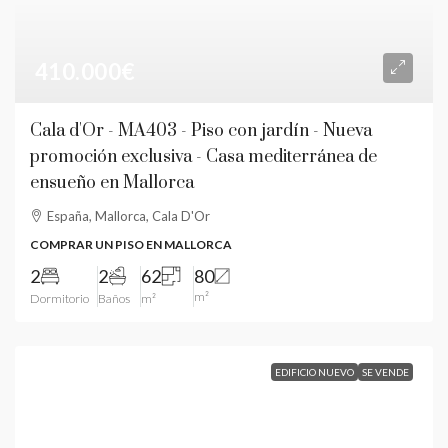
410.000€
Cala d'Or - MA403 - Piso con jardín - Nueva
promoción exclusiva - Casa mediterránea de
ensueño en Mallorca
España, Mallorca, Cala D'Or
COMPRAR UN PISO EN MALLORCA
2
2
62
80
m²
Dormitorio
Baños
m²
EDIFICIO NUEVO
SE VENDE