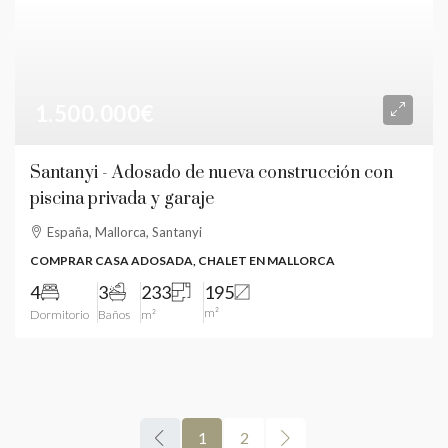
1.500.000€
Santanyi - Adosado de nueva construcción con
piscina privada y garaje
España, Mallorca, Santanyi
COMPRAR CASA ADOSADA, CHALET EN MALLORCA
4
3
233
195
m²
Dormitorio
Baños
m²
1
2