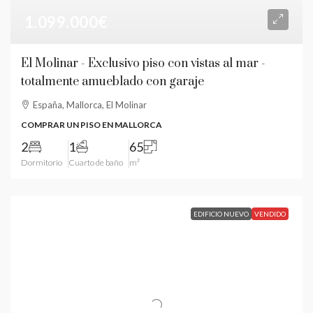
1.099.000€
El Molinar - Exclusivo piso con vistas al mar -
totalmente amueblado con garaje
España, Mallorca, El Molinar
COMPRAR UN PISO EN MALLORCA
2
1
65
Dormitorio
Cuarto de baño
m²
EDIFICIO NUEVO
VENDIDO