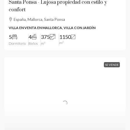
Santa Ponsa - Lujosa propiedad con estilo y
confort
España, Mallorca, Santa Ponsa
VILLA EN VENTA EN MALLORCA, VILLA CON JARDÍN
5
4
375
1150
m²
Dormitorio
Baños
m²
SE VENDE