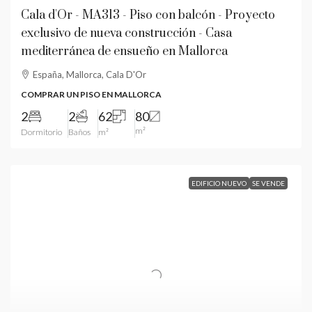
Cala d'Or - MA313 - Piso con balcón - Proyecto
exclusivo de nueva construcción - Casa
mediterránea de ensueño en Mallorca
España, Mallorca, Cala D'Or
COMPRAR UN PISO EN MALLORCA
2
2
62
80
m²
Dormitorio
Baños
m²
EDIFICIO NUEVO
SE VENDE