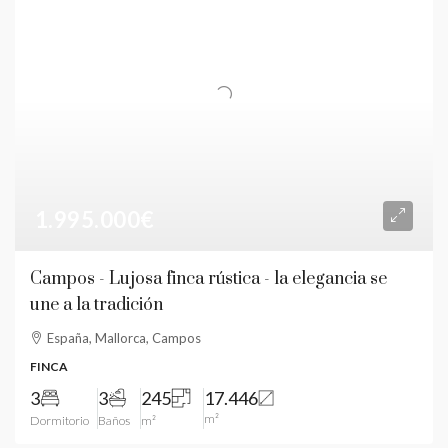
1.995.000€
Campos - Lujosa finca rústica - la elegancia se
une a la tradición
España, Mallorca, Campos
FINCA
3
3
245
17.446
m²
Dormitorio
Baños
m²