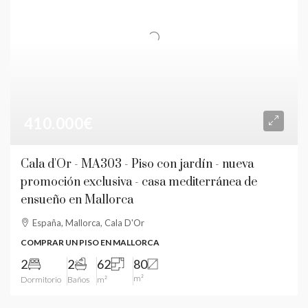
410.000€
Cala d'Or - MA303 - Piso con jardín - nueva
promoción exclusiva - casa mediterránea de
ensueño en Mallorca
España, Mallorca, Cala D'Or
COMPRAR UN PISO EN MALLORCA
2
2
62
80
m²
Dormitorio
Baños
m²