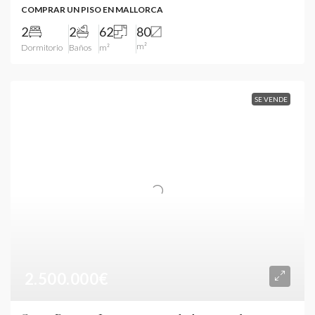
COMPRAR UN PISO EN MALLORCA
2
2
62
80
m²
Dormitorio
Baños
m²
SE VENDE
2.500.000€