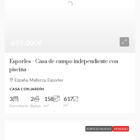
699.000€
Esporles - Casa de campo independiente con
piscina
España, Mallorca, Esporles
CASA CON JARDÍN
3
2
158
617
m²
Dormitorio
Baños
m²
EDIFICIO NUEVO
VENDIDO