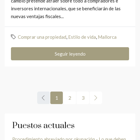
cambio pretende atraer sobre todo a compradores e
inversores internacionales, que se beneficiarán de las
nuevas ventajas fiscales...
Comprar una propiedad
,
Estilo de vida
,
Mallorca
Seguir leyendo
1
2
3
Puestos actuales
Procedimiento abreviado por okupación - Lo que deben