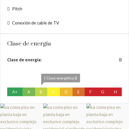
Pitch
Conexión de cable de TV
Clase de energía
Clase de energía:
B
| Clase energética B
A+
A
B
C
D
E
F
G
H