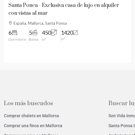
Santa Ponca - Exclusiva casa de lujo en alquiler
con vistas al mar
España, Mallorca, Santa Ponsa
6
5
450
1420
m²
Dormitorio
Baños
m²
Los más buscados
Buscar l
Comprar chalets en Mallorca
Son Vida Inmo
Comprar una finca en Mallorca
Santa Ponsa I