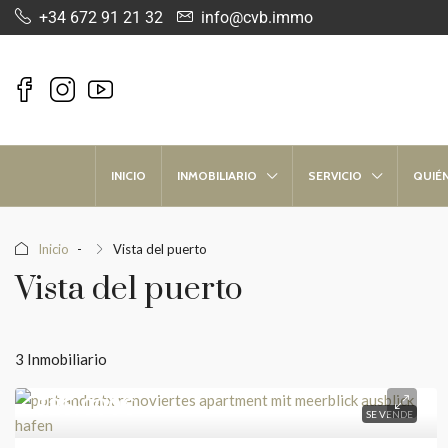
+34 672 91 21 32
info@cvb.immo
INICIO
INMOBILIARIO
SERVICIO
QUIÉ
Inicio
Vista del puerto
Vista del puerto
3 Inmobiliario
525.000€
SE VENDE