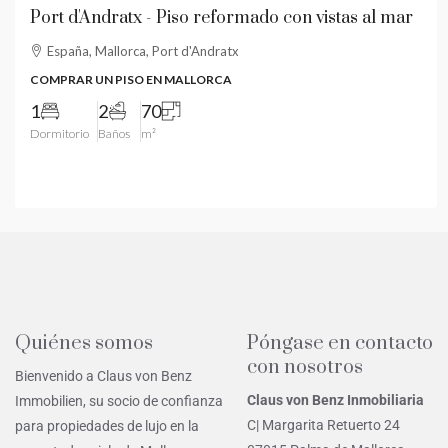
Port d'Andratx - Piso reformado con vistas al mar
España, Mallorca, Port d'Andratx
COMPRAR UN PISO EN MALLORCA
1
2
70
Dormitorio
Baños
m²
Quiénes somos
Póngase en contacto
con nosotros
Bienvenido a Claus von Benz
Claus von Benz Inmobiliaria
Immobilien, su socio de confianza
C| Margarita Retuerto 24
para propiedades de lujo en la