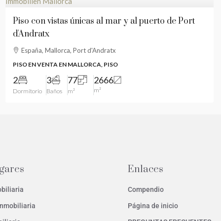
Piso con vistas únicas al mar y al puerto de Port
d'Andratx
España, Mallorca, Port d'Andratx
PISO EN VENTA EN MALLORCA, PISO
2
3
77
2666
m²
Dormitorio
Baños
m²
ugares
Enlaces
biliaria
Compendio
nmobiliaria
Página de inicio