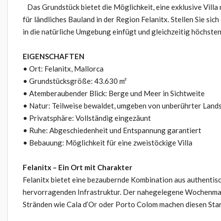
Das Grundstück bietet die Möglichkeit, eine exklusive Villa
für ländliches Bauland in der Region Felanitx. Stellen Sie si
in die natürliche Umgebung einfügt und gleichzeitig höchst
EIGENSCHAFTEN
• Ort: Felanitx, Mallorca
• Grundstücksgröße: 43.630 m²
• Atemberaubender Blick: Berge und Meer in Sichtweite
• Natur: Teilweise bewaldet, umgeben von unberührter Land
• Privatsphäre: Vollständig eingezäunt
• Ruhe: Abgeschiedenheit und Entspannung garantiert
• Bebauung: Möglichkeit für eine zweistöckige Villa
Felanitx – Ein Ort mit Charakter
Felanitx bietet eine bezaubernde Kombination aus authentis
hervorragenden Infrastruktur. Der nahegelegene Wochenma
Stränden wie Cala d’Or oder Porto Colom machen diesen Stan