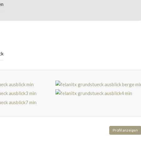
en
ck
Profil anzeigen