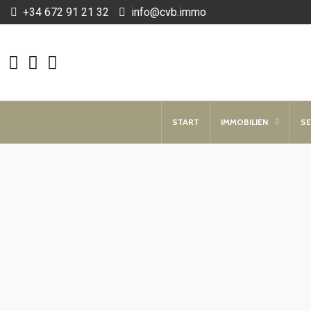
+34 672 91 21 32
info@cvb.immo
START
IMMOBILIEN
SE