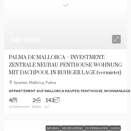
749.000€
PALMA DE MALLORCA – INVESTMENT:
ZENTRALE NEUBAU-PENTHOUSE-WOHNUNG
MIT DACHPOOL IN RUHIGER LAGE (vermietet)
Spanien, Mallorca, Palma
APPARTEMENT AUF MALLORCA KAUFEN, PENTHOUSE, WOHNANLAGE
4
2
143
Schlafzimmer
Bäder
m²
NEUBAU
NEUES LISTING
ZU VERKAUFEN
LUXUS