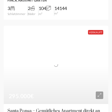
FINCA, HAUS MIT GARTEN
3
2
104
14144
m²
Schlafzimmer
Bäder
m²
VERKAUFT
295.000€
Santa Ponsa – Gemütliches Apartment direkt an