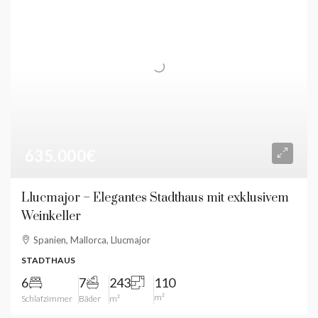
635.000€
Llucmajor – Elegantes Stadthaus mit exklusivem
Weinkeller
Spanien, Mallorca, Llucmajor
STADTHAUS
6
7
243
110
m²
Schlafzimmer
Bäder
m²