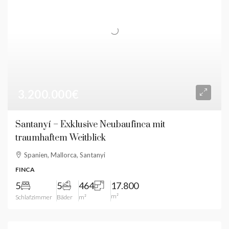
3.200.000€
Santanyí – Exklusive Neubaufinca mit
traumhaftem Weitblick
Spanien, Mallorca, Santanyi
FINCA
5
5
464
17.800
m²
Schlafzimmer
Bäder
m²