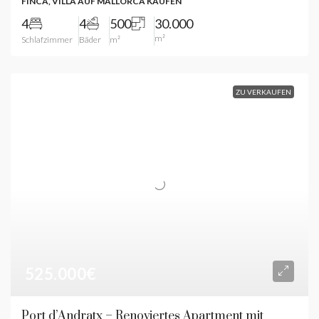
FINCA, VILLA AUF MALLORCA KAUFEN
4
4
500
30.000
m²
Schlafzimmer
Bäder
m²
ZU VERKAUFEN
525.000€
Port d’Andratx – Renoviertes Apartment mit