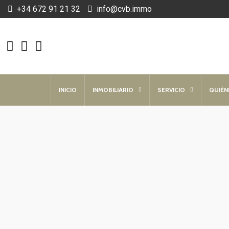
+34 672 91 21 32
info@cvb.immo
INICIO
INMOBILIARIO
SERVICIO
QUIÉN