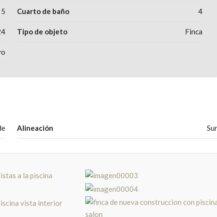
5
Cuarto de baño
4
24
Tipo de objeto
Finca
vo
de
Alineación
Su