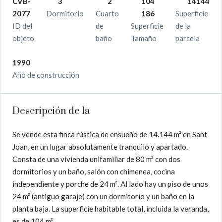
CVB-
3
2
104
14144
2077
Dormitorio
Cuarto
186
Superficie
ID del
de
Superficie
de la
objeto
baño
Tamaño
parcela
1990
Año de construcción
Descripción de la
Se vende esta finca rústica de ensueño de 14.144 m² en Sant
Joan, en un lugar absolutamente tranquilo y apartado.
Consta de una vivienda unifamiliar de 80 m² con dos
dormitorios y un baño, salón con chimenea, cocina
independiente y porche de 24 m². Al lado hay un piso de unos
24 m² (antiguo garaje) con un dormitorio y un baño en la
planta baja. La superficie habitable total, incluida la veranda,
es de 104 m².